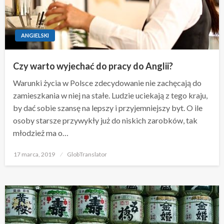
ANGIELSKI
Czy warto wyjechać do pracy do Anglii?
Warunki życia w Polsce zdecydowanie nie zachęcają do
zamieszkania w niej na stałe. Ludzie uciekają z tego kraju,
by dać sobie szansę na lepszy i przyjemniejszy byt. O ile
osoby starsze przywykły już do niskich zarobków, tak
młodzież ma o…
Opublikowane
17 marca, 2019
GlobTranslator
w