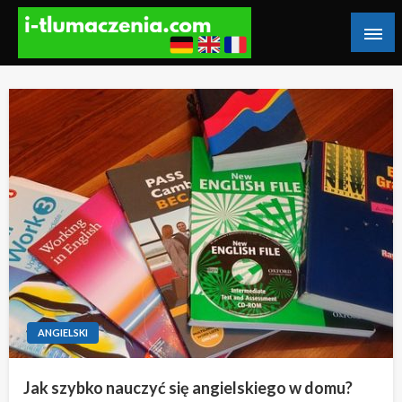
Skip
to
content
Blog o podróżach, językach i ciekawostkach ze świata
i-tłumaczenia
ANGIELSKI
Jak szybko nauczyć się angielskiego w domu?