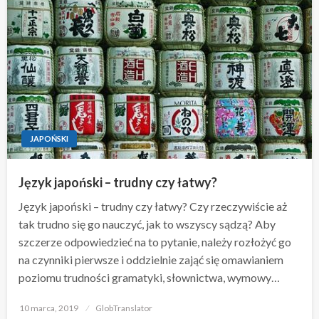
JAPOŃSKI
Język japoński – trudny czy łatwy?
Język japoński – trudny czy łatwy? Czy rzeczywiście aż
tak trudno się go nauczyć, jak to wszyscy sądzą? Aby
szczerze odpowiedzieć na to pytanie, należy rozłożyć go
na czynniki pierwsze i oddzielnie zająć się omawianiem
poziomu trudności gramatyki, słownictwa, wymowy…
Opublikowane
10 marca, 2019
GlobTranslator
w